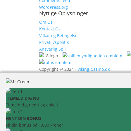
Comments feed
WordPress.org
Nyttige Oplysninger
Om Os
Kontakt Os
Vilkår og Betingelser
Privatlivspolitik
Ansvarlig Spil
Copyright @ 2024 -
Viking-Casino.dk
TILMELD DIG NU
Tilmeld dig nemt og enkelt
HENT DIN BONUS
Få din bonus på 1.000 kroner