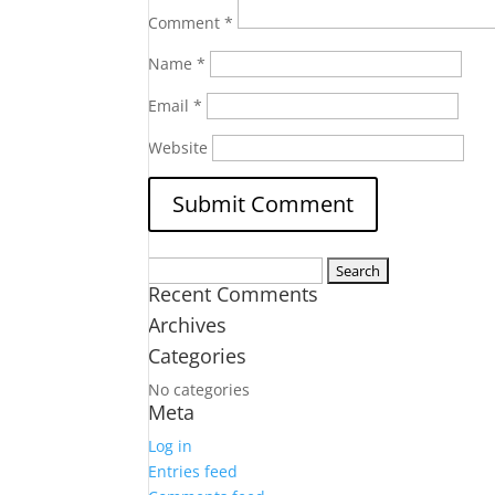
Comment
*
Name
*
Email
*
Website
Search
Recent Comments
for:
Archives
Categories
No categories
Meta
Log in
Entries feed