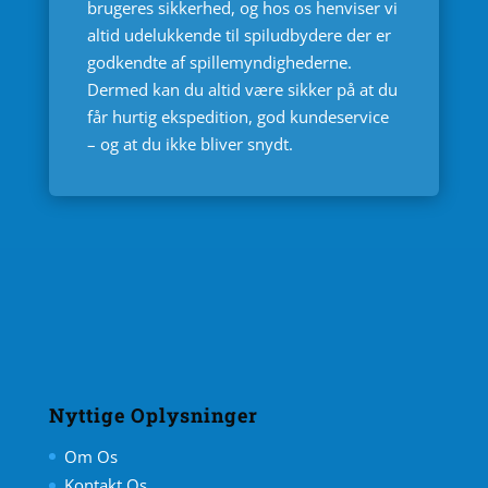
brugeres sikkerhed, og hos os henviser vi
altid udelukkende til spiludbydere der er
godkendte af spillemyndighederne.
Dermed kan du altid være sikker på at du
får hurtig ekspedition, god kundeservice
– og at du ikke bliver snydt.
Nyttige Oplysninger
Om Os
Kontakt Os