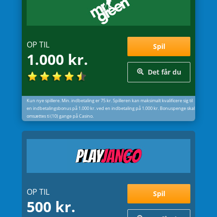
OP TIL
Spil
1.000 kr.
Det får du
Kun nye spillere. Min. indbetaling er 75 kr. Spilleren kan maksimalt kvalificere sig til
en indbetalingsbonus på 1.000 kr. ved en indbetaling på 1.000 kr. Bonuspenge skal
omsættes ti (10) gange på Casino.
OP TIL
Spil
500 kr.