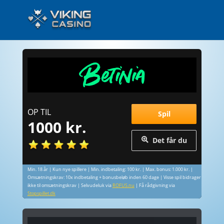
OP TIL
Spil
1000 kr.
Det får du
Min. 18 år | Kun nye spillere | Min. indbetaling: 100 kr. | Max. bonus: 1.000 kr. |
Omsætningskrav: 10x indbetaling + bonusbeløb inden 60 dage | Visse spil bidrager
ikke til omsætningskrav | Selvudeluk via
ROFUS.nu
| Få rådgivning via
Stopspillet.dk