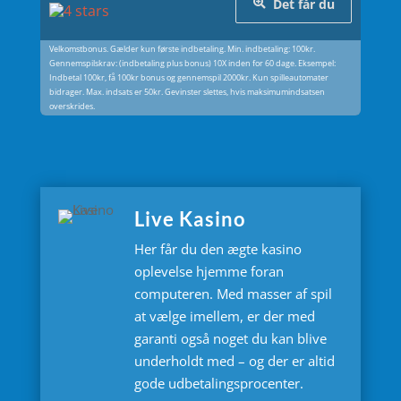
Det får du
Velkomstbonus. Gælder kun første indbetaling. Min. indbetaling: 100kr.
Gennemspilskrav: (indbetaling plus bonus) 10X inden for 60 dage. Eksempel:
Indbetal 100kr, få 100kr bonus og gennemspil 2000kr. Kun spilleautomater
bidrager. Max. indsats er 50kr. Gevinster slettes, hvis maksimumindsatsen
overskrides.
Live Kasino
Her får du den ægte kasino
oplevelse hjemme foran
computeren. Med masser af spil
at vælge imellem, er der med
garanti også noget du kan blive
underholdt med – og der er altid
gode udbetalingsprocenter.