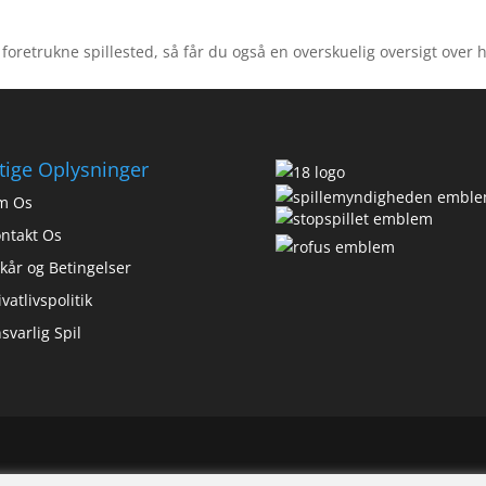
ye foretrukne spillested, så får du også en overskuelig oversigt over
tige Oplysninger
m Os
ntakt Os
lkår og Betingelser
ivatlivspolitik
svarlig Spil