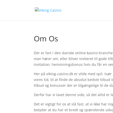
Om Os
Der er fart i den danske online kasino branche.
man hører om, eller bliver inviteret til gode t
invitation, henvisningsbonus hvis du får en ve
Her på viking-casino.dk er vilde med spil. Især
vores tid, til at finde de absolut bedste tilbu
tilbud og bonusser der er tilgængelige til de d
Derfor har vi lavet denne side, så det altid er 
Det er vigtigt for os at slå fast, at vi ikke ha
betyder at du har et bredt og spændende udvalg