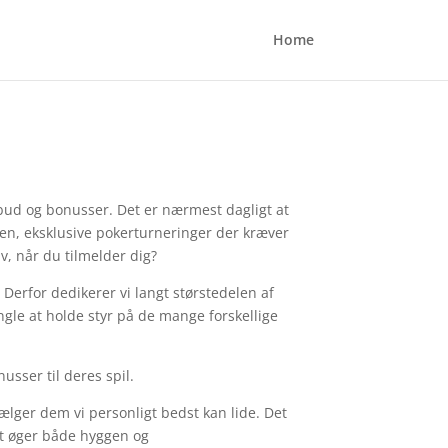
Home
tilbud og bonusser. Det er nærmest dagligt at
tten, eksklusive pokerturneringer der kræver
v, når du tilmelder dig?
 Derfor dedikerer vi langt størstedelen af
ungle at holde styr på de mange forskellige
usser til deres spil.
dvælger dem vi personligt bedst kan lide. Det
et øger både hyggen og