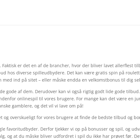
 Faktisk er det en af de brancher, hvor der bliver lavet allerflest 
ilbud hos diverse spilleudbydere. Det kan være gratis spin på roule
n med ind på sitet – eller måske endda en velkomstbonus til dig sel
 de gode af dem. Derudover kan vi også rigtig godt lide gode tilbud.
d indenfor onlinespil til vores brugere. For mange kan det være en j
anske gamblere, og det vil vi lave om på!
let og overskueligt for vores brugere at finde de bedste tilbud og bon
r nogle favoritudbyder. Derfor tjekker vi op på bonusser og spil, og u
, og at du måske bliver udfordret i spil du ikke har prøvet før. D